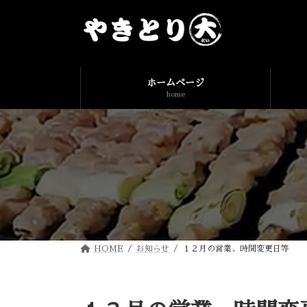
コ
ナ
ン
ビ
テ
ゲ
ン
ー
ツ
シ
へ
ョ
ス
ン
ホームページ
キ
に
home
ッ
移
プ
動
HOME
お知らせ
１２月の営業、時間変更日等