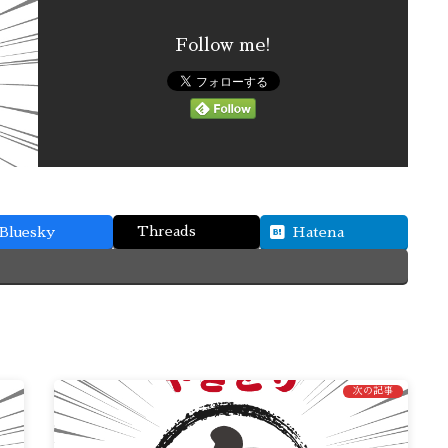
Follow me!
Threads
Bluesky
Hatena
次の記事