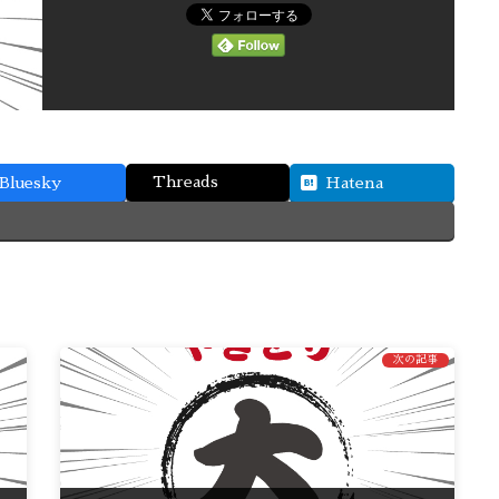
Threads
Bluesky
Hatena
次の記事