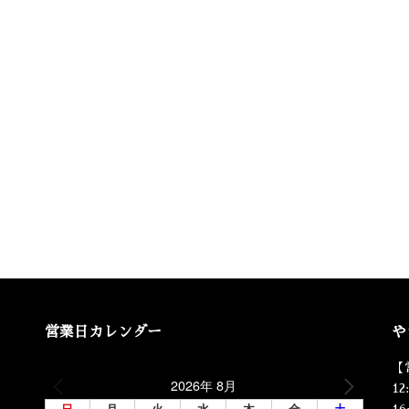
営業日カレンダー
や
【
2026年 8月
12
日
月
火
水
木
金
土