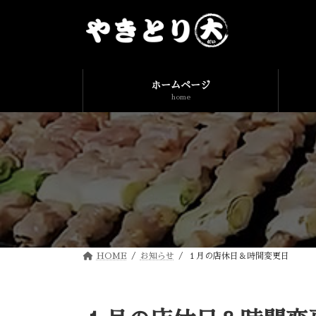
コ
ナ
ン
ビ
テ
ゲ
ン
ー
ツ
シ
へ
ョ
ス
ン
ホームページ
キ
に
home
ッ
移
プ
動
HOME
お知らせ
１月の店休日＆時間変更日